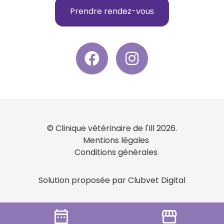
Prendre rendez-vous
© Clinique vétérinaire de l'Ill 2026.
Mentions légales
Conditions générales
Solution proposée par Clubvet Digital
date_range
storefront